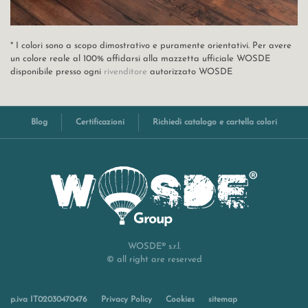
* I colori sono a scopo dimostrativo e puramente orientativi. Per avere
un colore reale al 100% affidarsi alla mazzetta ufficiale WOSDE
disponibile presso ogni
rivenditore
autorizzato WOSDE
Blog
Certificazioni
Richiedi catalogo e cartella colori
WOSDE® s.r.l.
© all right are reserved
p.iva IT02030470476
Privacy Policy
Cookies
sitemap