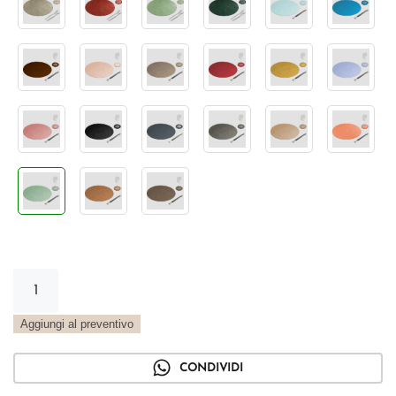
Tovaglietta
Tonda
Vintage
Aggiungi al preventivo
salvia
quantità
CONDIVIDI