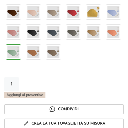
Tovaglietta
Arco
Vintage
Aggiungi al preventivo
salvia
quantità
CONDIVIDI
CREA LA TUA TOVAGLIETTA SU MISURA