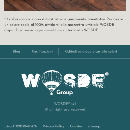
* I colori sono a scopo dimostrativo e puramente orientativi. Per avere
un colore reale al 100% affidarsi alla mazzetta ufficiale WOSDE
disponibile presso ogni
rivenditore
autorizzato WOSDE
Blog
Certificazioni
Richiedi catalogo e cartella colori
WOSDE® s.r.l.
© all right are reserved
p.iva IT02030470476
Privacy Policy
Cookies
sitemap