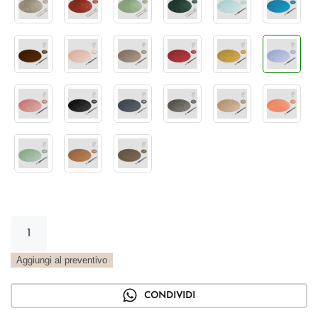
Tovaglietta
Tonda
Vintage
Aggiungi al preventivo
lavanda
quantità
CONDIVIDI