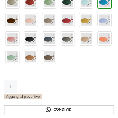
Tovaglietta
Tonda
Vintage
Aggiungi al preventivo
aviazione
quantità
CONDIVIDI