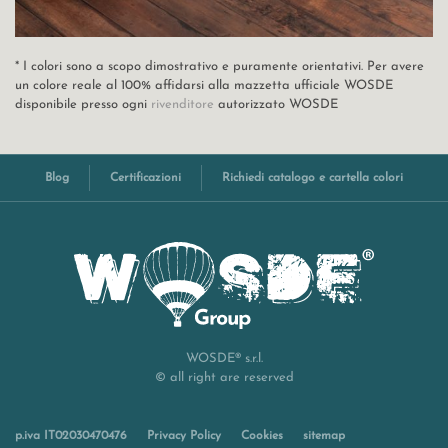
* I colori sono a scopo dimostrativo e puramente orientativi. Per avere
un colore reale al 100% affidarsi alla mazzetta ufficiale WOSDE
disponibile presso ogni
rivenditore
autorizzato WOSDE
Blog
Certificazioni
Richiedi catalogo e cartella colori
WOSDE® s.r.l.
© all right are reserved
p.iva IT02030470476
Privacy Policy
Cookies
sitemap