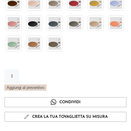
Tovaglietta
Tonda
Metal
Aggiungi al preventivo
peltro
quantità
CONDIVIDI
CREA LA TUA TOVAGLIETTA SU MISURA