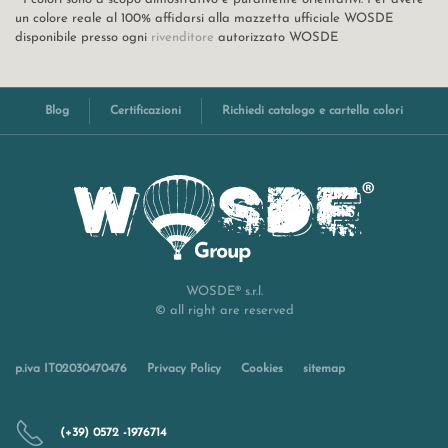
un colore reale al 100% affidarsi alla mazzetta ufficiale WOSDE
disponibile presso ogni
rivenditore
autorizzato WOSDE
Blog
Certificazioni
Richiedi catalogo e cartella colori
WOSDE® s.r.l.
© all right are reserved
p.iva IT02030470476
Privacy Policy
Cookies
sitemap
(+39) 0572 -1976714