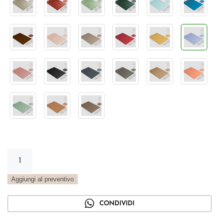
Tovaglietta
Rettangolare
spigolo
Aggiungi al preventivo
Vintage
lavanda
CONDIVIDI
quantità