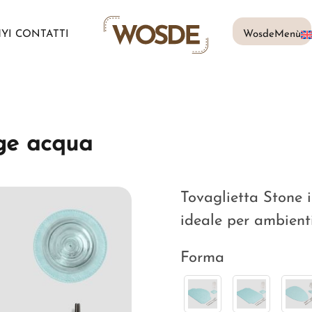
MY
I CONTATTI
WosdeMenù
age acqua
Tovaglietta Stone i
ideale per ambienti
Forma