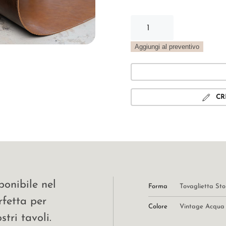
Tovaglietta
Stone
Vintage
Aggiungi al preventivo
acqua
quantità
CR
ponibile nel
Forma
Tovaglietta St
rfetta per
Colore
Vintage Acqua
tri tavoli.