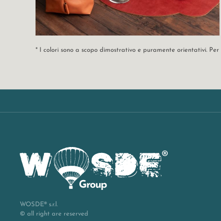
* I colori sono a scopo dimostrativo e puramente orientativi. Pe
WOSDE® s.r.l.
© all right are reserved