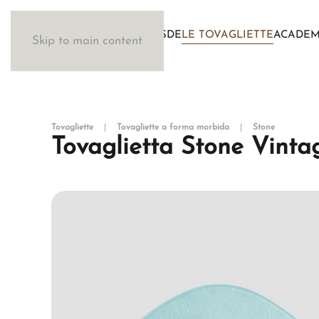
IL METODO WOSDE
LE TOVAGLIETTE
ACADE
Skip to main content
Tovagliette
Tovagliette a forma morbida
Stone
Tovaglietta Stone Vint