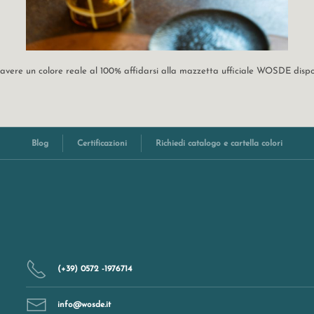
r avere un colore reale al 100% affidarsi alla mazzetta ufficiale WOSDE disp
Blog
Certificazioni
Richiedi catalogo e cartella colori
(+39) 0572 -1976714
info@wosde.it