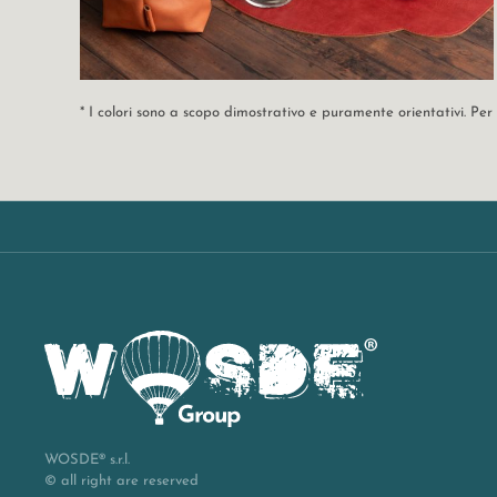
* I colori sono a scopo dimostrativo e puramente orientativi. Pe
WOSDE® s.r.l.
© all right are reserved