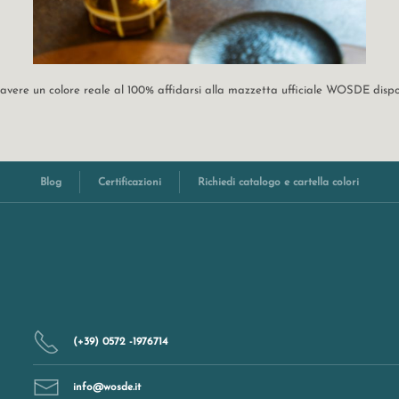
r avere un colore reale al 100% affidarsi alla mazzetta ufficiale WOSDE disp
Blog
Certificazioni
Richiedi catalogo e cartella colori
(+39) 0572 -1976714
info@wosde.it