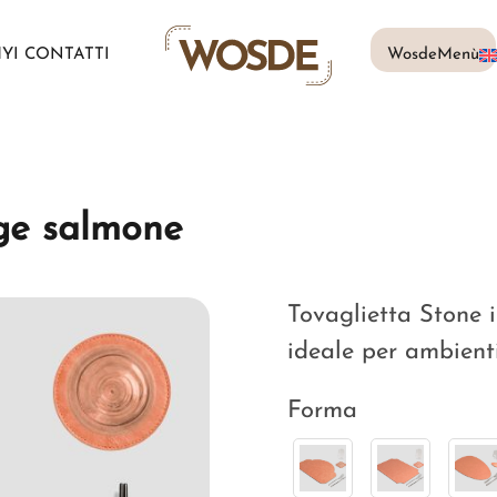
MY
I CONTATTI
WosdeMenù
age salmone
Tovaglietta Stone i
ideale per ambienti
Forma