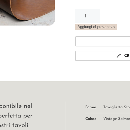
Tovaglietta
Stone
Vintage
Aggiungi al preventivo
salmone
quantità
CR
ponibile nel
Forma
Tovaglietta St
perfetta per
Colore
Vintage Salmo
tri tavoli.