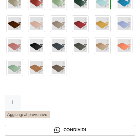
Tovaglietta
Rettangolare
gourmet
Aggiungi al preventivo
Vintage
acqua
CONDIVIDI
quantità