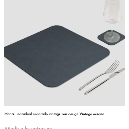
Mantel individual cuadrado vintage con design Vintage oceano
Añadir a la cotización