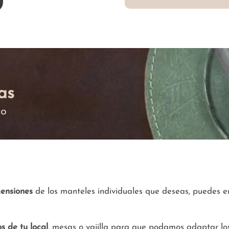
as
to
ensiones
de los manteles individuales que deseas, puedes en
s de tu local
, mesas o vajilla para que podamos adaptar los