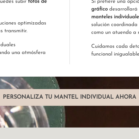
puedes subir
fotos de
Si prefiere una opci
gráfico
desarrollará
manteles individual
uciones optimizadas
solución coordinada
 transmitir.
como un atuendo a 
iduales
Cuidamos cada detal
eando una atmósfera
funcional inigualable
PERSONALIZA TU MANTEL INDIVIDUAL AHORA