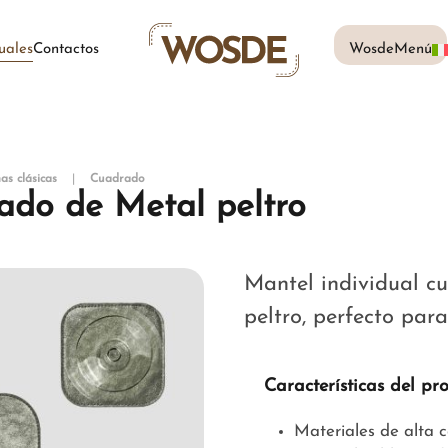
uales
Contactos
WosdeMenú
as clásicas
Cuadrado
ado de Metal peltro
Mantel individual cu
peltro, perfecto para
Características del pr
Materiales de alta 