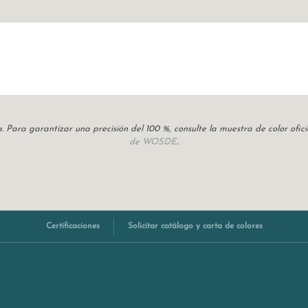
cia. Para garantizar una precisión del 100 %, consulte la muestra de color of
de WOSDE.
.
Certificaciones
Solicitar catálogo y carta de colores