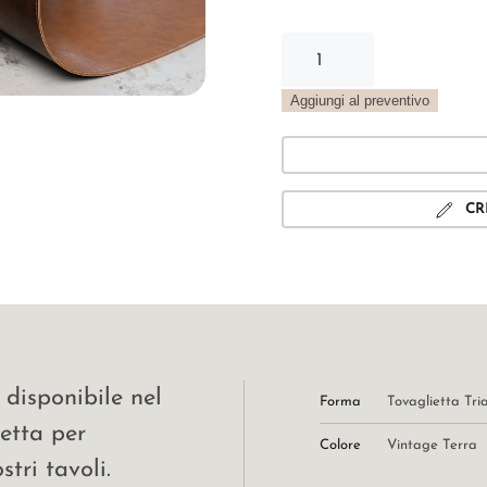
Tovaglietta
Triangolo
Vintage
Aggiungi al preventivo
terra
quantità
CR
 disponibile nel
Forma
Tovaglietta Tri
fetta per
Colore
Vintage Terra
tri tavoli.