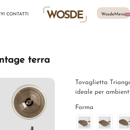
MY
I CONTATTI
WosdeMenù
ntage terra
Tovaglietta Triango
ideale per ambienti
Forma