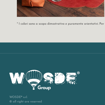
* I colori sono a scopo dimostrativo e puramente orientativi. Pe
WOSDE® s.r.l.
© all right are reserved