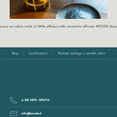
r avere un colore reale al 100% affidarsi alla mazzetta ufficiale WOSDE disp
Blog
Certificazioni
Richiedi catalogo e cartella colori
(+39) 0572 -1976714
info@wosde.it