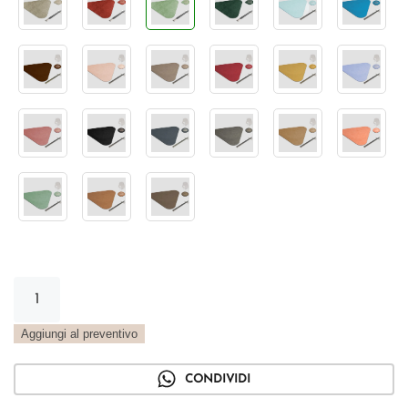
Tovaglietta
Triangolo
Metal
Aggiungi al preventivo
verde
chiaro
CONDIVIDI
quantità