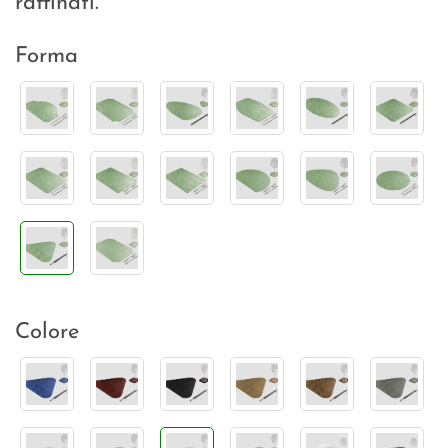
raffinati.
Forma
Colore