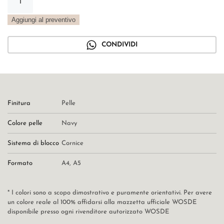
cornice
in
Aggiungi al preventivo
pelle
navy
CONDIVIDI
quantità
Finitura
Pelle
Colore pelle
Navy
Sistema di blocco
Cornice
Formato
A4
,
A5
* I colori sono a scopo dimostrativo e puramente orientativi. Per avere
un colore reale al 100% affidarsi alla mazzetta ufficiale WOSDE
disponibile presso ogni rivenditore autorizzato WOSDE