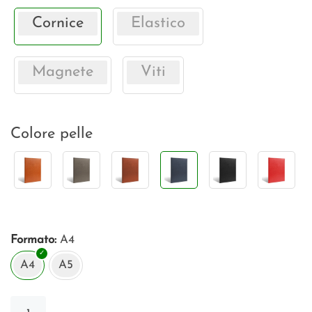
Cornice
Elastico
Magnete
Viti
Colore pelle
Formato
A4
A4
A5
Menu