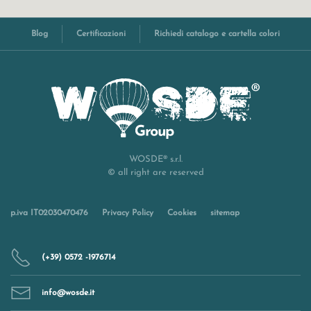
Blog
Certificazioni
Richiedi catalogo e cartella colori
WOSDE® s.r.l.
© all right are reserved
p.iva IT02030470476
Privacy Policy
Cookies
sitemap
(+39) 0572 -1976714
info@wosde.it