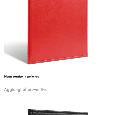
Menu cornice in pelle red
Questo
Aggiungi al preventivo
prodotto
ha
più
varianti.