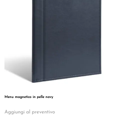
essere
scelte
nella
pagina
del
prodotto
Menu magnetico in pelle navy
Questo
Aggiungi al preventivo
prodotto
ha
più