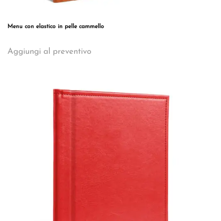
Menu con elastico in pelle cammello
Questo
Aggiungi al preventivo
prodotto
ha
più
varianti.
Le
opzioni
possono
essere
scelte
nella
pagina
del
prodotto