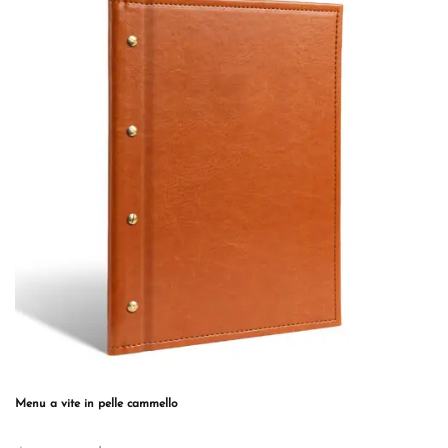
Le
opzioni
possono
essere
scelte
nella
pagina
del
prodotto
Menu a vite in pelle cammello
Questo