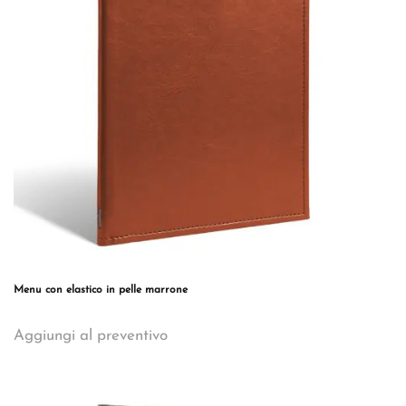
essere
scelte
nella
pagina
del
prodotto
Menu con elastico in pelle marrone
Questo
Aggiungi al preventivo
prodotto
ha
più