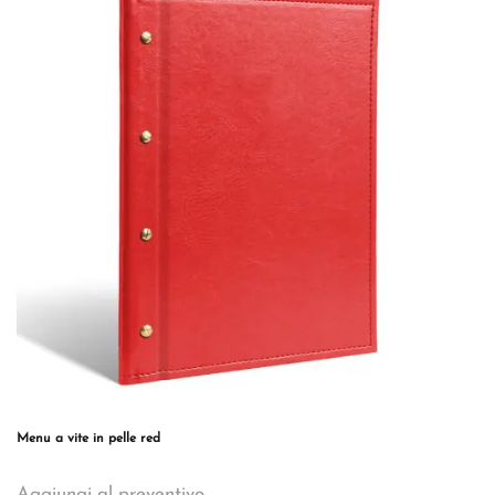
Le
opzioni
possono
essere
scelte
nella
pagina
del
prodotto
Menu a vite in pelle red
Questo
Aggiungi al preventivo