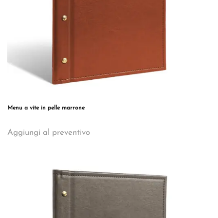
del
prodotto
Menu a vite in pelle marrone
Questo
Aggiungi al preventivo
prodotto
ha
più
varianti.
Le
opzioni
possono