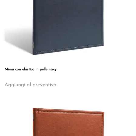
del
prodotto
Menu con elastico in pelle navy
Questo
Aggiungi al preventivo
prodotto
ha
più
varianti.
Le
opzioni
possono