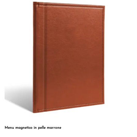
varianti.
Le
opzioni
possono
essere
scelte
nella
pagina
del
prodotto
Menu magnetico in pelle marrone
Questo