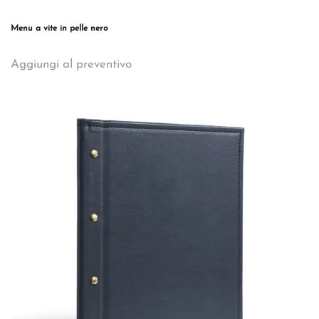
Menu a vite in pelle nero
Questo
Aggiungi al preventivo
prodotto
ha
più
varianti.
Le
opzioni
possono
essere
scelte
nella
pagina
del
prodotto