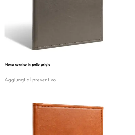
del
prodotto
Menu cornice in pelle grigio
Questo
Aggiungi al preventivo
prodotto
ha
più
varianti.
Le
opzioni
possono
essere