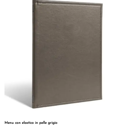
varianti.
Le
opzioni
possono
essere
scelte
nella
pagina
del
prodotto
Menu con elastico in pelle grigio
Questo