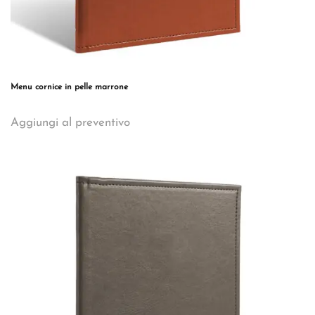
Menu cornice in pelle marrone
Questo
Aggiungi al preventivo
prodotto
ha
più
varianti.
Le
opzioni
possono
essere
scelte
nella
pagina