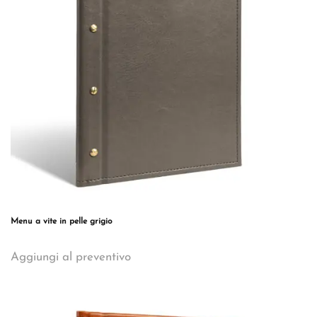
essere
scelte
nella
pagina
del
prodotto
Menu a vite in pelle grigio
Questo
Aggiungi al preventivo
prodotto
ha
più
varianti.