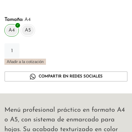
Tamaño
A4
A4
A5
Menú
con
marco
Añadir a la cotización
en
trama
COMPARTIR EN REDES SOCIALES
cannella
cantidad
Menú profesional práctico en formato A4
o A5, con sistema de enmarcado para
hojas. Su acabado texturizado en color