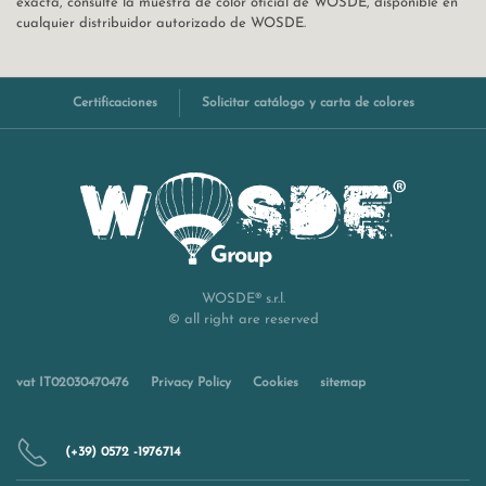
exacta, consulte la muestra de color oficial de WOSDE, disponible en
cualquier distribuidor autorizado de WOSDE.
Certificaciones
Solicitar catálogo y carta de colores
WOSDE® s.r.l.
© all right are reserved
vat IT02030470476
Privacy Policy
Cookies
sitemap
(+39) 0572 -1976714