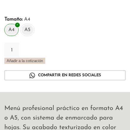
Tamaño
A4
A4
A5
Menú
con
marco
Añadir a la cotización
en
trama
COMPARTIR EN REDES SOCIALES
azzurro
cantidad
Menú profesional práctico en formato A4
o A5, con sistema de enmarcado para
hojas. Su acabado texturizado en color