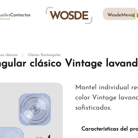
uales
Contactos
WosdeMenú
as clásicas
Clásico Rectangular
ngular clásico Vintage lavan
Mantel individual rec
color Vintage lavand
sofisticados.
Características del pr