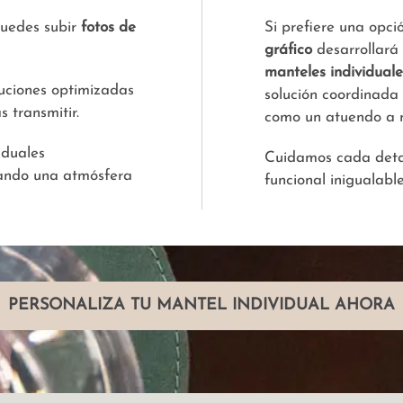
puedes subir
fotos de
Si prefiere una opci
gráfico
desarrollará
manteles individual
uciones optimizadas
solución coordinada
 transmitir.
como un atuendo a 
iduales
Cuidamos cada detal
eando una atmósfera
funcional inigualable
PERSONALIZA TU MANTEL INDIVIDUAL AHORA