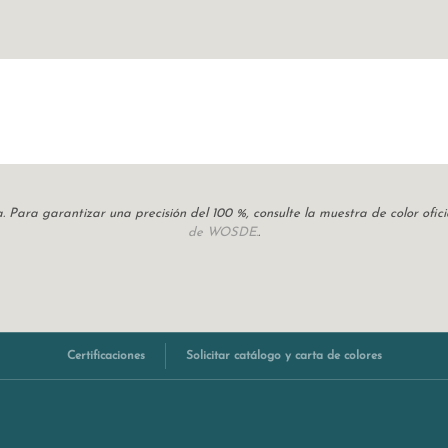
cia. Para garantizar una precisión del 100 %, consulte la muestra de color of
de WOSDE.
.
Certificaciones
Solicitar catálogo y carta de colores