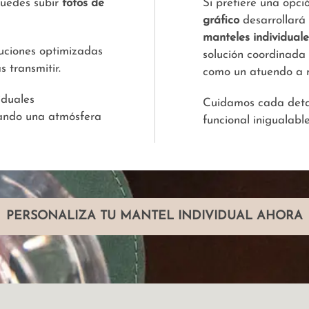
puedes subir
fotos de
Si prefiere una opci
gráfico
desarrollará
manteles individual
uciones optimizadas
solución coordinada
 transmitir.
como un atuendo a 
iduales
Cuidamos cada detal
eando una atmósfera
funcional inigualable
PERSONALIZA TU MANTEL INDIVIDUAL AHORA