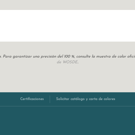
cia. Para garantizar una precisión del 100 %, consulte la muestra de color of
de WOSDE.
.
Certificaciones
Solicitar catálogo y carta de colores