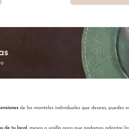
as
to
ensiones
de los manteles individuales que deseas, puedes en
s de tu local
, mesas o vajilla para que podamos adaptar los