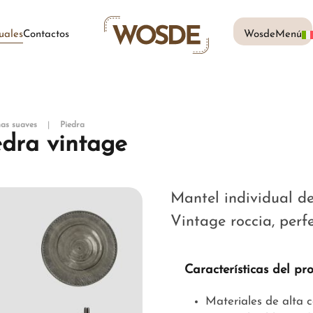
uales
Contactos
WosdeMenú
mas suaves
Piedra
edra vintage
Mantel individual de 
Vintage roccia, perf
Características del pr
Materiales de alta 