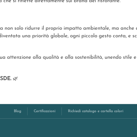
 che si riflette direttamente sul brand del ristorante.
a non solo ridurre il proprio impatto ambientale, ma anche
diventata una priorità globale, ogni piccolo gesto conta, e sc
ua attenzione alla qualità e alla sostenibilità, unendo stile
WOSDE.
🌿
Blog
Certificazioni
Richiedi catalogo e cartella colori