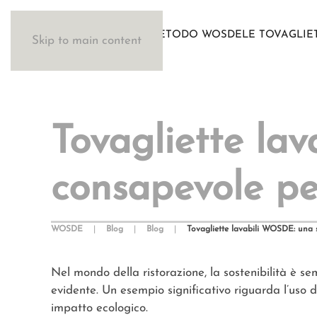
IL METODO WOSDE
LE TOVAGLIE
Skip to main content
Tovagliette la
consapevole per
WOSDE
Blog
Blog
Tovagliette lavabili WOSDE: una s
Nel mondo della ristorazione, la sostenibilità è se
evidente. Un esempio significativo riguarda l’uso d
impatto ecologico.