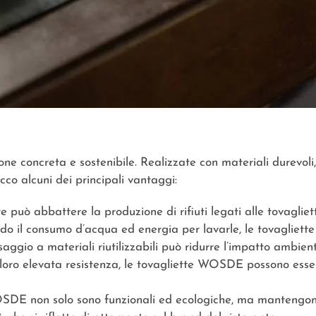
ne concreta e sostenibile. Realizzate con materiali durevoli, 
cco alcuni dei principali vantaggi:
può abbattere la produzione di rifiuti legati alle tovagliett
do il consumo d’acqua ed energia per lavarle, le tovagliett
aggio a materiali riutilizzabili può ridurre l’impatto ambien
 loro elevata resistenza, le tovagliette WOSDE possono esser
OSDE non solo sono funzionali ed ecologiche, ma mantengon