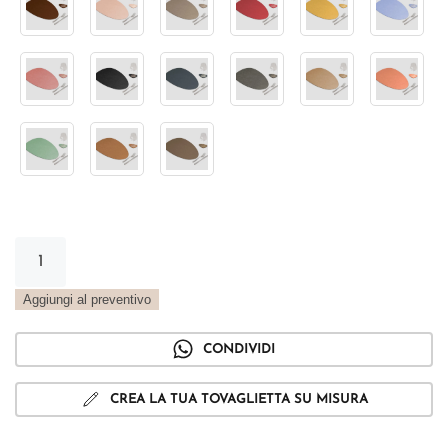
Tovaglietta
Goccia
Metal
Aggiungi al preventivo
nero
quantità
CONDIVIDI
CREA LA TUA TOVAGLIETTA SU MISURA