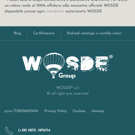
un colore reale al 100% affidarsi alla mazzetta ufficiale WOSDE
disponibile presso ogni
rivenditore
autorizzato WOSDE
Blog
Certificazioni
Richiedi catalogo e cartella colori
WOSDE® s.r.l.
© all right are reserved
p.iva IT02030470476
Privacy Policy
Cookies
sitemap
(+39) 0572 -1976714