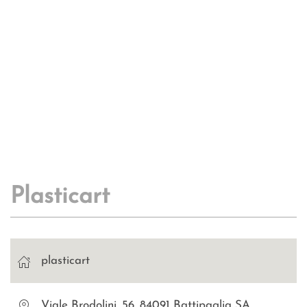
Plasticart
plasticart
Viale Brodolini, 56, 84091 Battipaglia SA