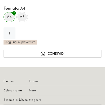
Formato
A4
A4
A5
Menu
magnetico
in
Aggiungi al preventivo
trama
nero
CONDIVIDI
quantità
Finitura
Trama
Colore trama
Nero
Sistema di blocco
Magnete