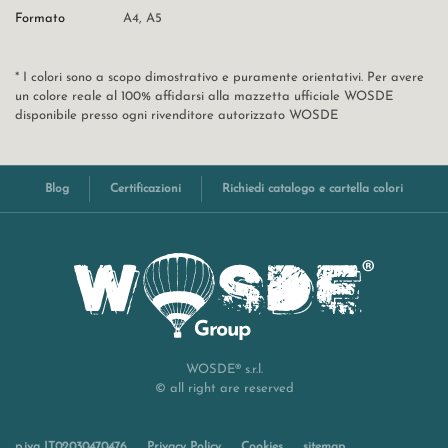
Formato
A4
,
A5
* I colori sono a scopo dimostrativo e puramente orientativi. Per avere
un colore reale al 100% affidarsi alla mazzetta ufficiale WOSDE
disponibile presso ogni rivenditore autorizzato WOSDE
Blog
Certificazioni
Richiedi catalogo e cartella colori
WOSDE® s.r.l.
© all right are reserved
p.iva IT02030470476
Privacy Policy
Cookies
sitemap