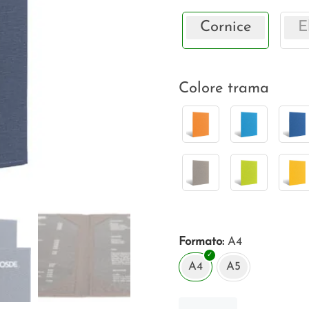
Cornice
E
Colore trama
Formato
A4
A4
A5
Menu