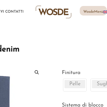
MY
I CONTATTI
WosdeMenù
denim
Finitura
Pelle
Sug
Sistema di blocco