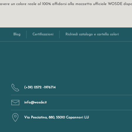
er avere un colore reale al 100% affidarsi alla mazzetta ufficiale WOSDE dis
Blog
Certificazioni
Richiedi catalogo e cartella colori
(+39) 0572 -1976714
info@wosde.it
Via Pesciatina, 880, 55010 Capannori LU