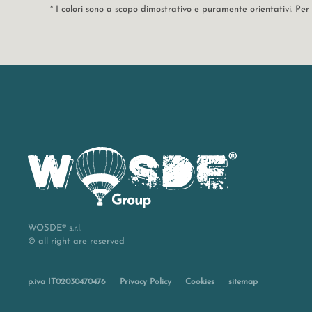
* I colori sono a scopo dimostrativo e puramente orientativi. P
WOSDE® s.r.l.
© all right are reserved
p.iva IT02030470476
Privacy Policy
Cookies
sitemap