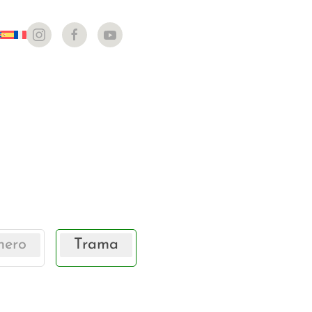
hero
Trama