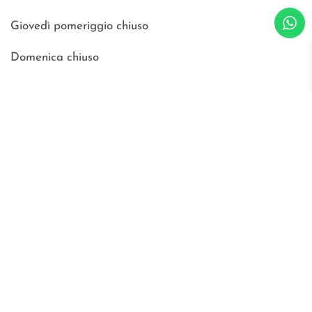
Giovedì pomeriggio chiuso
Domenica chiuso
Blog
Certificazioni
Richiedi catalogo e cartella colori
WOSDE® s.r.l.
© all right are reserved
p.iva IT02030470476
Privacy Policy
Cookies
sitemap