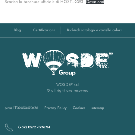
Scarica la brochure ufficiale di HOST_2023
Download
Blog
Certificazioni
Richiedi catalogo e cartella colori
WOSDE® s.r.l.
© all right are reserved
p.iva IT02030470476
Privacy Policy
Cookies
sitemap
(+39) 0572 -1976714