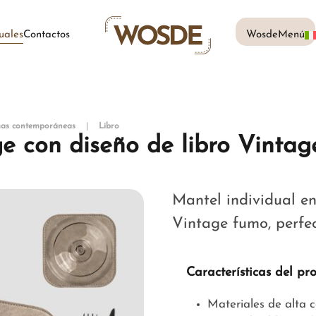
uales
Contactos
WosdeMenú
rmas contemporáneas
Libro
ge con diseño de libro Vinta
Mantel individual en 
Vintage fumo, perfec
Características del pr
Materiales de alta 