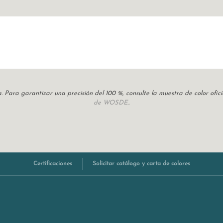
cia. Para garantizar una precisión del 100 %, consulte la muestra de color of
de WOSDE.
.
Certificaciones
Solicitar catálogo y carta de colores