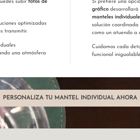
puedes subir
fotos de
Si prefiere una opci
gráfico
desarrollará
manteles individual
uciones optimizadas
solución coordinada
 transmitir.
como un atuendo a 
iduales
Cuidamos cada detal
eando una atmósfera
funcional inigualable
PERSONALIZA TU MANTEL INDIVIDUAL AHORA