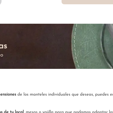
as
to
ensiones
de los manteles individuales que deseas, puedes en
s de tu local
, mesas o vajilla para que podamos adaptar los