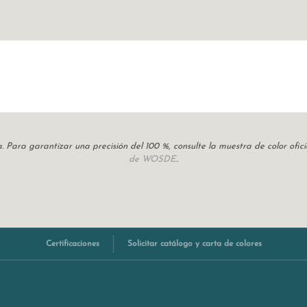
cia. Para garantizar una precisión del 100 %, consulte la muestra de color of
de WOSDE.
.
Certificaciones
Solicitar catálogo y carta de colores