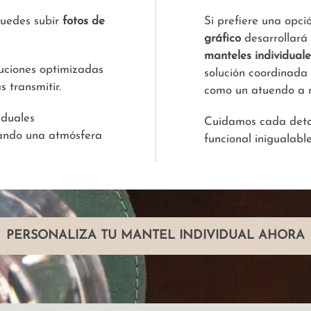
puedes subir
fotos de
Si prefiere una opci
gráfico
desarrollará
manteles individual
uciones optimizadas
solución coordinada
 transmitir.
como un atuendo a 
iduales
Cuidamos cada detal
eando una atmósfera
funcional inigualable
PERSONALIZA TU MANTEL INDIVIDUAL AHORA