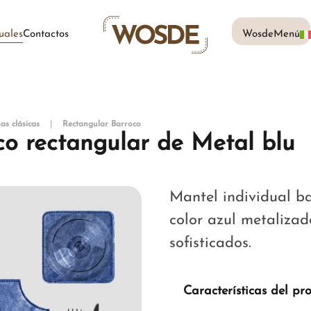
uales
Contactos
WosdeMenú
as clásicas
Rectangular Barroco
co rectangular de Metal blu
Mantel individual ba
color azul metalizad
sofisticados.
Características del pr