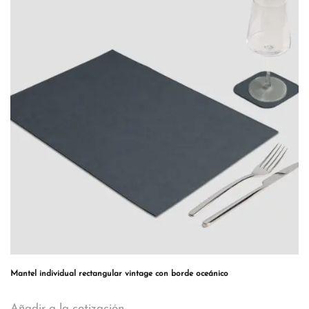
Mantel individual rectangular vintage con borde oceánico
Añadir a la cotización