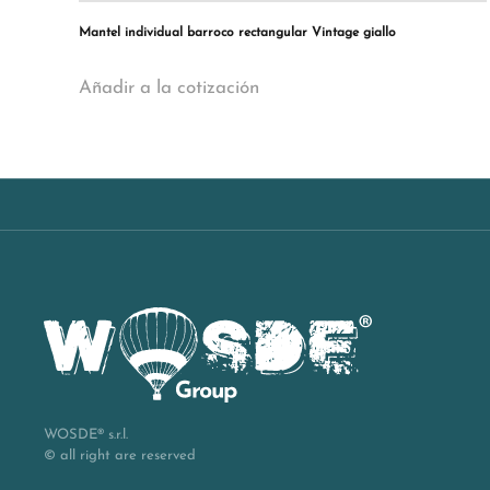
Mantel individual barroco rectangular Vintage giallo
Añadir a la cotización
WOSDE® s.r.l.
© all right are reserved