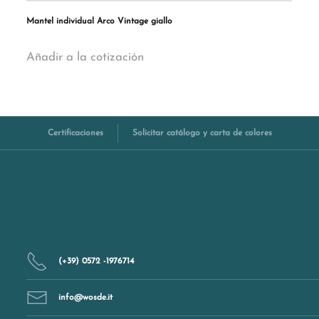
Mantel individual Arco Vintage giallo
Añadir a la cotización
Certificaciones
Solicitar catálogo y carta de colores
(+39) 0572 -1976714
info@wosde.it