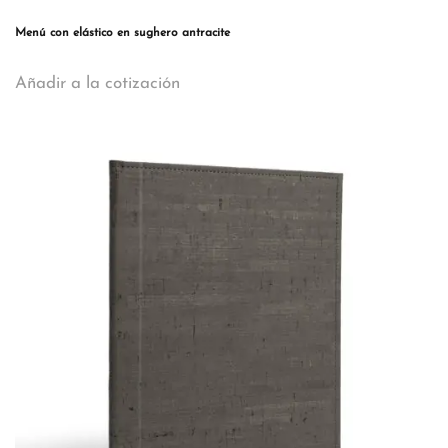
Menú con elástico en sughero antracite
Este
Añadir a la cotización
producto
tiene
múltiples
variantes.
Las
opciones
se
pueden
elegir
en
la
página
de
producto