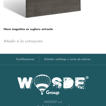
Menú magnético en sughero antracite
Este
Añadir a la cotización
producto
tiene
múltiples
variantes.
Certificaciones
Solicitar catálogo y carta de colores
Las
opciones
se
pueden
elegir
en
la
WOSDE® s.r.l.