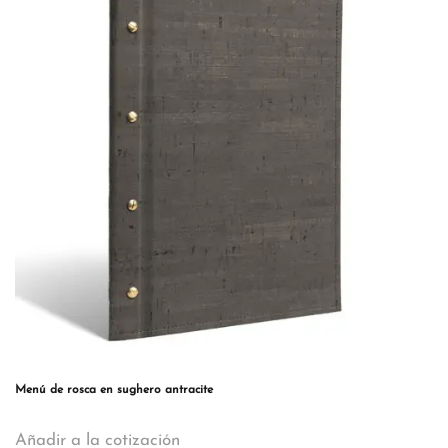
Las
opciones
se
pueden
elegir
en
la
página
de
producto
Menú de rosca en sughero antracite
Este
Añadir a la cotización
producto