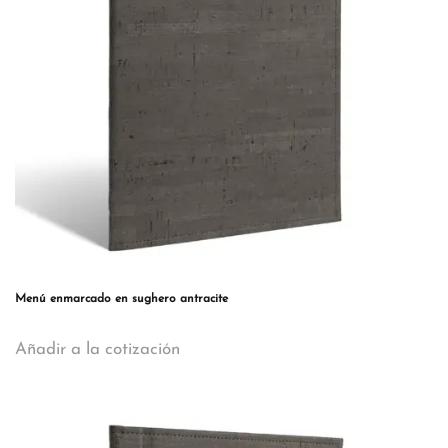
Menú enmarcado en sughero antracite
Este
Añadir a la cotización
producto
tiene
múltiples
variantes.