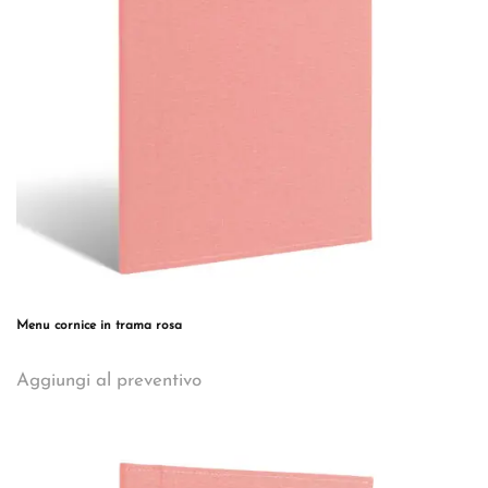
Menu cornice in trama rosa
Questo
Aggiungi al preventivo
prodotto
ha
più
varianti.