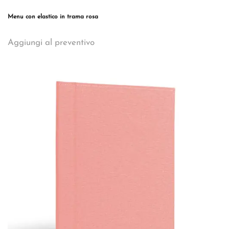
Menu con elastico in trama rosa
Questo
Aggiungi al preventivo
prodotto
ha
più
varianti.
Le
opzioni
possono
essere
scelte
nella
pagina
del
prodotto