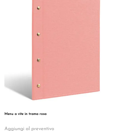
Le
opzioni
possono
essere
scelte
nella
pagina
del
prodotto
Menu a vite in trama rosa
Questo
Aggiungi al preventivo
prodotto