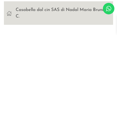
Casabella dal cin SAS di Nadal Maria Bruna &
C.
Blog
Certificazioni
Richiedi catalogo e cartella colori
WOSDE® s.r.l.
© all right are reserved
p.iva IT02030470476
Privacy Policy
Cookies
sitemap