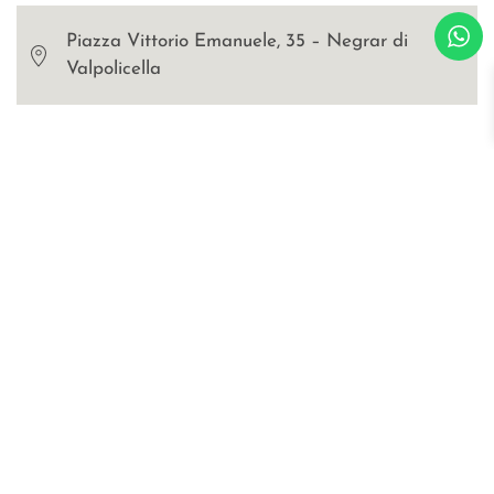
Piazza Vittorio Emanuele, 35 – Negrar di
Valpolicella
Blog
Certificazioni
Richiedi catalogo e cartella colori
WOSDE® s.r.l.
© all right are reserved
p.iva IT02030470476
Privacy Policy
Cookies
sitemap